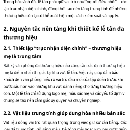
Trong bối cảnh đó, lễ tân phải giữ vai trò như “người điều phối” – xác
lập trục nhận diện chính, đồng thời tạo nền tảng trung tính để những
thương hiệu còn lại có thể xuất hiện một cách kiểm soát và hợp lý.
2. Nguyên tắc nền tảng khi thiết kế lễ tân đa
thương hiệu
2.1. Thiết lập “trục nhận diện chính” – thương hiệu
mẹ là trung tâm
Bất kỳ văn phòng đa thương hiệu nào cũng cần xác định thương hiệu
mẹ là điểm nhấn thị giác tại khu vực lễ tân. Việc này giúp đảm
bảo
khách đến văn phòng hiểu rõ vai trò đầu mối của tập đoàn trước khi
bước sâu hơn vào những khu vực dành riêng cho từng thương hiệu
con. Một lễ tân chỉ sử dụng logo mẹ, màu sắc mẹ và các yếu tố định vị
chung sẽ tạo nên cảm giác uy quyền và chuyên nghiệp.
2.2. Vật liệu trung tính giúp dung hòa nhiều bản sắc
Vật liệu đóng vai trò rất quan trọng trong việc giữ sự cân bằng. Các
loại đá trung tính, gỗ sáng màu, bê tông mài hoặc kim loại xước giúp