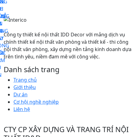
ONG
NG
NH
HU
U
NH
C
 LỄ
ỚNG
ÀN
M
I
N
N
C
ONG
N
Công ty thiết kế nội thất IDD Decor với mảng dịch vụ
AY
N
U
chính thiết kế nội thất văn phòng và thiết kế - thi công
ÒNG
nội thất văn phòng, xây dựng nền tảng kinh doanh dựa
ỂM
ỐC
ỀU
trên tình yêu, niềm đam mê với công việc.
ẠM
?
U
Danh sách trang
N
Trang chủ
Giới thiệu
Dự án
Cơ hội nghề nghiệp
Liên hệ
CTY CP XÂY DỰNG VÀ TRANG TRÍ NỘI