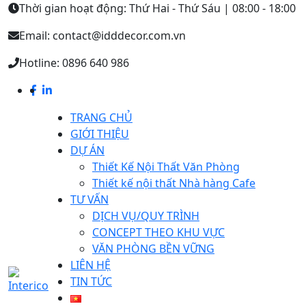
Thời gian hoạt động: Thứ Hai - Thứ Sáu | 08:00 - 18:00
Email: contact@idddecor.com.vn
Hotline: 0896 640 986
TRANG CHỦ
GIỚI THIỆU
DỰ ÁN
Thiết Kế Nội Thất Văn Phòng
Thiết kế nội thất Nhà hàng Cafe
TƯ VẤN
DỊCH VỤ/QUY TRÌNH
CONCEPT THEO KHU VỰC
VĂN PHÒNG BỀN VỮNG
LIÊN HỆ
TIN TỨC