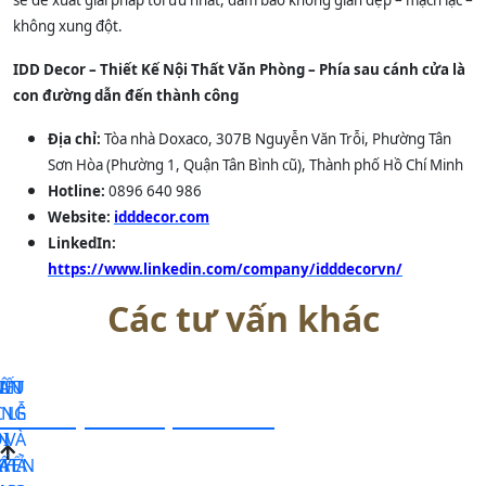
sẽ đề xuất giải pháp tối ưu nhất, đảm bảo không gian đẹp – mạch lạc –
không xung đột.
IDD Decor – Thiết Kế Nội Thất Văn Phòng – Phía sau cánh cửa là
con đường dẫn đến thành công
Địa chỉ:
Tòa nhà Doxaco, 307B Nguyễn Văn Trỗi, Phường Tân
Sơn Hòa (Phường 1, Quận Tân Bình cũ), Thành phố Hồ Chí Minh
Hotline:
0896 640 986
Website:
idddecor.com
LinkedIn:
https://www.linkedin.com/company/idddecorvn/
Các tư vấn khác
 ƯU
TÂN
U
IẾT
Liên hệ để nhận tư vấn
ỒNG
 LỄ
N
 VÀ
I
YỂN
KHẢ
Y
ẤT