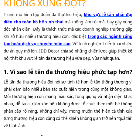
KHÔNG XUNG ĐỘT?
Trong mô hình tập đoàn đa thương hiệu,
khu vực lễ tân phải đại
diện cho toàn bộ hệ sinh thái
mà không làm rối mắt hay gây xung
đột nhận diện. Đây là thách thức mà các doanh nghiệp thường gặp
khi sở hữu nhiều thương hiệu con, đặc biệt
trong các ngành sáng
tạo hoặc dịch vụ chuyên môn cao
. Với kinh nghiệm triển khai nhiều
dự án quy mô lớn, IDD Decor chia sẻ nhữn
g chiến lược giúp thiết kế
nội thất khu vực lễ tân đa thương hiệu vừa đẹp, vừa nhất quán.
1. Vì sao lễ tân đa thương hiệu phức tạp hơn?
Lễ tân đa thương hiệu đòi hỏi sự tinh tế hơn lễ tân thông thường vì
phải đảm bảo nhiều bản sắc xuất hiện trong cùng một không gian.
Mỗi thương hiệu con mang màu sắc, tông giọng và nhận diện khác
nhau, dễ tạo sự lộn xộn nếu không được tổ chức theo một hệ thống
phân cấp rõ ràng. Không chỉ vậy, mong muốn thể hiện cá tính của
từng thương hiệu con cũng có thể khiến không gian trở nên “quá tải”
về hình ảnh.