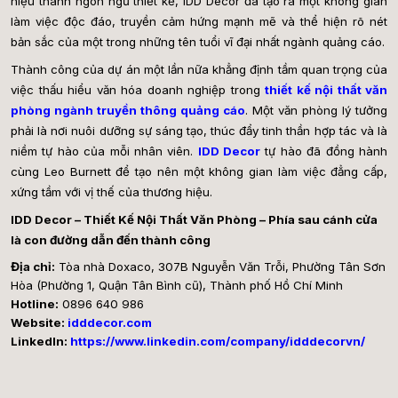
hiệu thành ngôn ngữ thiết kế, IDD Decor đã tạo ra một không gian
làm việc độc đáo, truyền cảm hứng mạnh mẽ và thể hiện rõ nét
bản sắc của một trong những tên tuổi vĩ đại nhất ngành quảng cáo.
Thành công của dự án một lần nữa khẳng định tầm quan trọng của
việc thấu hiểu văn hóa doanh nghiệp trong
thiết kế nội thất văn
phòng ngành truyền thông quảng cáo
. Một văn phòng lý tưởng
phải là nơi nuôi dưỡng sự sáng tạo, thúc đẩy tinh thần hợp tác và là
niềm tự hào của mỗi nhân viên.
IDD Decor
tự hào đã đồng hành
cùng Leo Burnett để tạo nên một không gian làm việc đẳng cấp,
xứng tầm với vị thế của thương hiệu.
I
DD Decor – Thiết Kế Nội Thất Văn Phòng – Phía sau cánh cửa
là con đường dẫn đến thành công
Địa chỉ:
Tòa nhà Doxaco, 307B Nguyễn Văn Trỗi, Phường Tân Sơn
Hòa (Phường 1, Quận Tân Bình cũ), Thành phố Hồ Chí Minh
Hotline:
0896 640 986
Website:
idddecor.com
LinkedIn:
https://www.linkedin.com/company/idddecorvn/