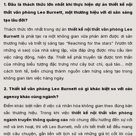
1. Đâu là thách thức lớn nhất khi thực hiện dự án thiết kế nội
thất văn phòng Leo Burnett, một thương hiệu với di sản sáng
tạo lâu đời?
Thách thức lớn nhất trong dự án
thiết kế nội thất văn phòng Leo
Burnett
là phải tạo ra một không gian vừa phản ánh được di sản
thương hiệu và triết lý sáng tạo “Reaching for the stars” (Vươn tới
những vì sao) của nhà sáng lập, vừa đáp ứng được nhu cầu làm
việc năng động, hiện đại. Thiết kế phải truyền tải được tinh thần
của những biểu tượng đặc trưng như cây bút chì, quả táo… một
cách tinh tế, biến chúng thành nguồn cảm hứng sáng tạo trong
không gian làm việc hàng ngày.
2. Thiết kế văn phòng Leo Burnett có gì khác biệt so với các
agency khác cùng ngành?
Điểm khác biệt nằm ở việc cá nhân hóa không gian theo đúng bản
sắc thương hiệu. Trong khi việc
thiết kế nội thất văn phòng
ngành truyền thông quảng cáo
nói chung đều hướng đến sự cởi
mở và linh hoạt, thì với Leo Burnett, mỗi chi tiết thiết kế đều mang
một câu chuyện, gắn liền với lịch sử và những giá trị cốt lõi của