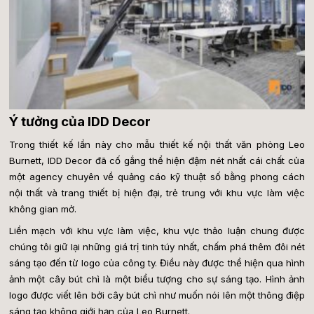
Ý tưởng của IDD Decor
Trong thiết kế lần này cho mẫu thiết kế nội thất văn phòng Leo
Burnett, IDD Decor đã cố gắng thể hiện đậm nét nhất cái chất của
một agency chuyên về quảng cáo kỹ thuật số bằng phong cách
nội thất và trang th
iết bị hiện đại, trẻ trung với khu vực làm việc
không gian mở.
Liền mạch với khu vực làm việc, khu vực thảo luận chung được
chúng tôi giữ lại những giá trị tinh túy nhất, chấm phá thêm đôi nét
sáng tạo đến từ logo của công ty.
Điều này được thể hiện qua hình
ảnh
một cây bút chì là một biểu tượng cho sự sáng tạo. Hình ảnh
logo được viết lên bởi cây bút chì như muốn nói lên một thông điệp
sáng tạo không giới hạn của Leo Burnett.