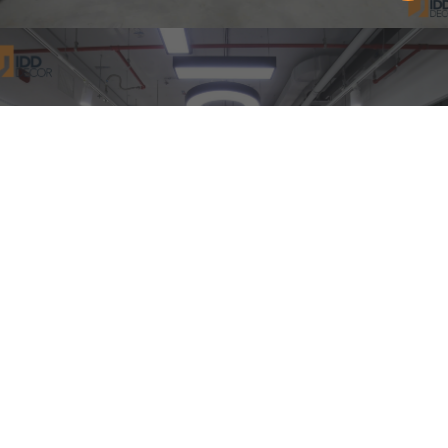
PUBLICIS GROUP – CÁC KHU VỰC
LÀM VIỆC