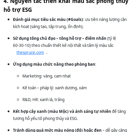
4. Nguyên tắc triển khai màu sắc phong thủy
hỗ trợ ESG
Đánh giá mục tiêu sắc màu (#Goals)
: ưu tiên năng lượng cần
kích hoạt (sáng tạo, tập trung, ổn định).
Sử dụng tông chủ đạo – tông hỗ trợ – điểm nhấn
(tỷ lệ
60‑30‑10) theo chuẩn thiết kế nội thất và tâm lý màu sắc
thespruce.com
.
Ứng dụng màu chức năng theo phòng ban
:
Marketing: vàng, cam nhạt
Kế toán – pháp lý: xanh dương, xám
R&D, HR: xanh lá, trắng
Kết hợp cây xanh (màu Mộc) và ánh sáng tự nhiên
để tăng
tương hỗ yếu tố phong thủy và ESG.
Tránh dùng quá mức màu nóng (đỏ) hoặc đen
– dễ gây căng