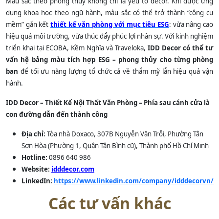
Màu sắc theo phong thủy không chỉ là yếu tố decor. Khi được ứng
dụng khoa học theo ngũ hành, màu sắc có thể trở thành “công cụ
mềm” gắn kết
thiết kế văn phòng với mục tiêu ESG
: vừa nâng cao
hiệu quả môi trường, vừa thúc đẩy phúc lợi nhân sự. Với kinh nghiệm
triển khai tại ECOBA, Kềm Nghĩa và Traveloka,
IDD Decor có thể tư
vấn hệ bảng màu tích hợp ESG – phong thủy cho từng phòng
ban
để tối ưu năng lượng tổ chức cả về thẩm mỹ lẫn hiệu quả vận
hành.
IDD Decor – Thiết Kế Nội Thất Văn Phòng – Phía sau cánh cửa là
con đường dẫn đến thành công
Địa chỉ:
Tòa nhà Doxaco, 307B Nguyễn Văn Trỗi, Phường Tân
Sơn Hòa (Phường 1, Quận Tân Bình cũ), Thành phố Hồ Chí Minh
Hotline:
0896 640 986
Website:
idddecor.com
LinkedIn:
https://www.linkedin.com/company/idddecorvn/
Các tư vấn khác