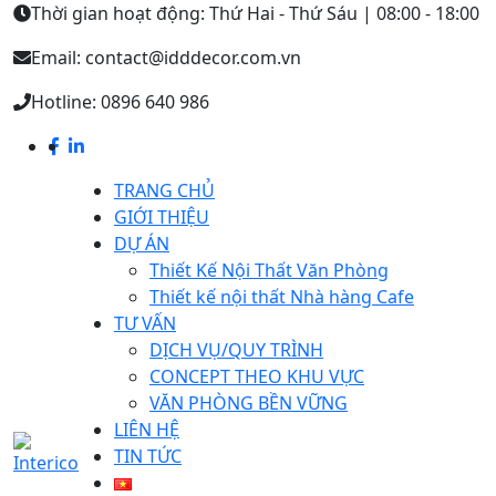
Thời gian hoạt động: Thứ Hai - Thứ Sáu | 08:00 - 18:00
Email: contact@idddecor.com.vn
Hotline: 0896 640 986
TRANG CHỦ
GIỚI THIỆU
DỰ ÁN
Thiết Kế Nội Thất Văn Phòng
Thiết kế nội thất Nhà hàng Cafe
TƯ VẤN
DỊCH VỤ/QUY TRÌNH
CONCEPT THEO KHU VỰC
VĂN PHÒNG BỀN VỮNG
LIÊN HỆ
TIN TỨC