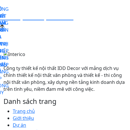
Ũ
ONG
Ũ
Liên hệ để nhận tư vấn
YẾT
NH
ỦY
NH
ONG
GIÁ
N
BÁT
ỦY
 VĂN
 LÀ
I:
O
A
N
 TRỊ
ANH
M
O
IỆP
NG
N
ANH
ẾT
ÒNG
IỆP
VĂN
U
Công ty thiết kế nội thất IDD Decor với mảng dịch vụ
ÒNG
Ả
chính thiết kế nội thất văn phòng và thiết kế - thi công
P
nội thất văn phòng, xây dựng nền tảng kinh doanh dựa
ONG
trên tình yêu, niềm đam mê với công việc.
ỦY
Danh sách trang
Trang chủ
Giới thiệu
Dự án