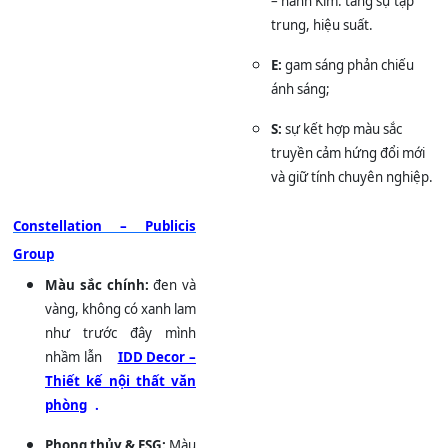
– hành Kim: tăng sự tập
trung, hiệu suất.
E:
gam sáng phản chiếu
ánh sáng;
S:
sự kết hợp màu sắc
truyền cảm hứng đổi mới
và giữ tính chuyên nghiệp.
Constellation – Publicis
Group
Màu sắc chính:
đen và
vàng, không có xanh lam
như trước đây mình
nhầm lẫn
IDD Decor –
Thiết kế nội thất văn
phòng
.
Phong thủy & ESG:
Màu