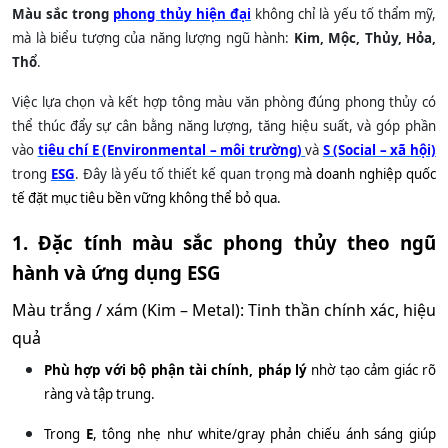
Màu sắc trong
phong thủy hiện đại
không chỉ là yếu tố thẩm mỹ,
mà là biểu tượng của năng lượng ngũ hành:
Kim, Mộc, Thủy, Hỏa,
Thổ
.
Việc lựa chọn và kết hợp tông màu văn phòng đúng phong thủy có
thể thúc đẩy sự cân bằng năng lượng, tăng hiệu suất, và góp phần
vào
tiêu chí E (Environmental – môi trường)
và
S (Social – xã hội)
trong
ESG
. Đây là yếu tố thiết kế quan trọng m
à doanh nghiệp quốc
tế đặt mục tiêu bền vững không thể bỏ qua.
1. Đặc tính màu sắc phong thủy theo ngũ
hành và ứng dụng ESG
Màu trắng / xám (Kim – Metal): Tinh thần chính xác, hiệu
quả
Phù hợp với bộ phận tài chính, pháp lý
nhờ tạo cảm giác rõ
ràng và tập trung.
Trong
E
, tông nhẹ như white/gray phản chiếu ánh sáng giúp