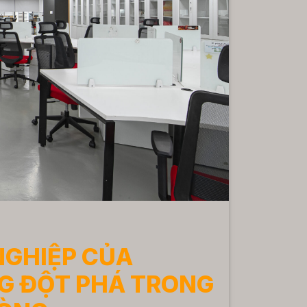
NGHIỆP CỦA
NG ĐỘT PHÁ TRONG