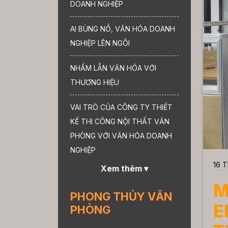
DOANH NGHIỆP
AI BÙNG NỔ, VĂN HÓA DOANH
NGHIỆP LÊN NGÔI
NHẦM LẪN VĂN HÓA VỚI
THƯƠNG HIỆU
VAI TRÒ CỦA CÔNG TY THIẾT
KẾ THI CÔNG NỘI THẤT VĂN
PHÒNG VỚI VĂN HÓA DOANH
NGHIỆP
16 T
Xem thêm ▾
M
PHONG THỦY VĂN
E
PHÒNG