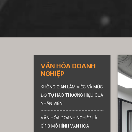
VĂN HÓA DOANH
NGHIỆP
KHÔNG GIAN LÀM VIỆC VÀ MỨC
ĐỘ TỰ HÀO THƯƠNG HIỆU CỦA
NHÂN VIÊN
VĂN HÓA DOANH NGHIỆP LÀ
GÌ? 3 MÔ HÌNH VĂN HÓA