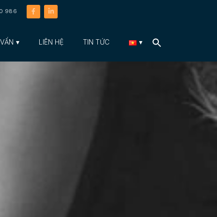
40 986
 VẤN
LIÊN HỆ
TIN TỨC
Search
for: