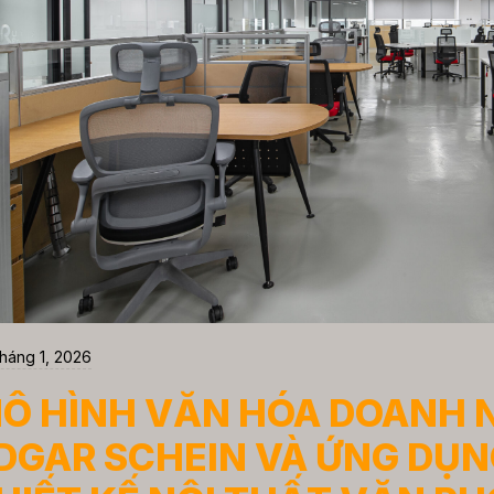
háng 1, 2026
Ô HÌNH VĂN HÓA DOANH 
DGAR SCHEIN VÀ ỨNG DỤ