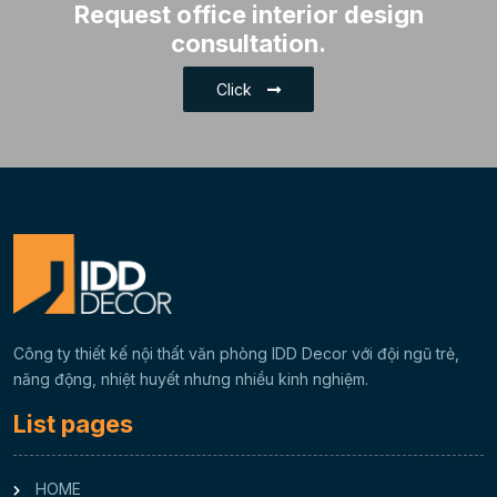
Request office interior design
Educational Office Interior
consultation.
Design
Click
Office Interior Design for
Logistics Industry
Industrial Office Interior
Design
Office Interior Design for the
Advertising and Media
Industry
Công ty thiết kế nội thất văn phòng IDD Decor với đội ngũ trẻ,
High-Tech Office Interior
năng động, nhiệt huyết nhưng nhiều kinh nghiệm.
Design
List pages
HOME