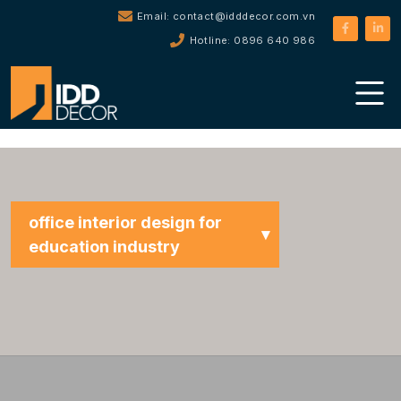
Email: contact@idddecor.com.vn
Hotline: 0896 640 986
office interior design for
education industry
Tất cả dự án
Office Interior Design
Restaurant / Café Interior
Design