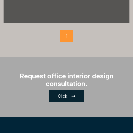
1
Request office interior design
consultation.
Click