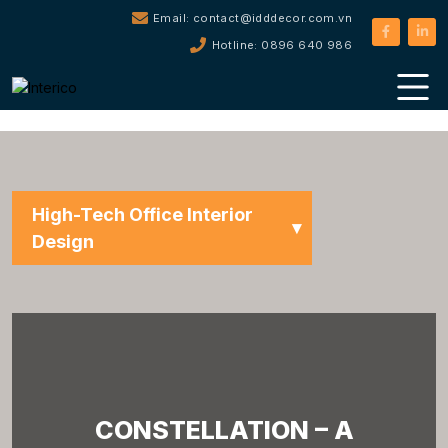
Email: contact@idddecor.com.vn
Hotline: 0896 640 986
High-Tech Office Interior
Design
Tất cả dự án
Educational Office Interior
Design
Office Interior Design for
Logistics Industry
CONSTELLATION – A