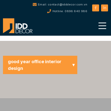
Email: contact@idddecor.com.vn
Hotline: 0896 640 986
good year office interior
design
Tất cả dự án
Office Interior Design
Restaurant / Café Interior
Design