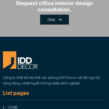
Request office interior design
Educational Office Interior
consultation.
Design
Click
Office Interior Design for
Logistics Industry
Industrial Office Interior
Design
Office Interior Design for the
Advertising and Media
Industry
Công ty thiết kế nội thất văn phòng IDD Decor với đội ngũ trẻ,
High-Tech Office Interior
năng động, nhiệt huyết nhưng nhiều kinh nghiệm.
Design
List pages
HOME