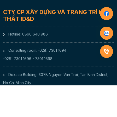
CTY CP XÂY DỰNG VÀ TRANG TRÍ NỘI
THẤT ID&D
Hotline: 0896 640 986
Consulting room: (028) 7301 1694
(028) 7301 1696 - 7301 1698
Doxaco Building, 307B Nguyen Van Troi, Tan Binh District,
Ho Chi Minh City
ID & D Decor 2023. All Rights Reserved