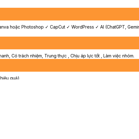
va hoặc Photoshop ✓ CapCut ✓ WordPress ✓ AI (ChatGPT, Gemini…
nh, Có trách nhiệm, Trung thực , Chịu áp lực tốt , Làm việc nhóm.
 hiệu quả)
n lược thương hiệu.
doanh nghiệp lớn và FDI.
u cơ hội phát triển.
uả công việc.