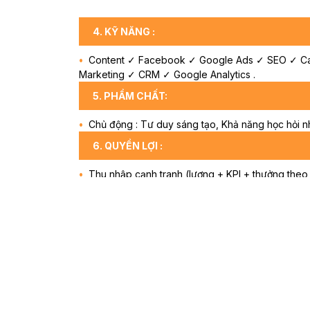
4. KỸ NĂNG :
Content ✓ Facebook ✓ Google Ads ✓ SEO ✓ Can
Marketing ✓ CRM ✓ Google Analytics .
5. PHẨM CHẤT:
Chủ động : Tư duy sáng tạo, Khả năng học hỏi nha
6. QUYỀN LỢI :
Thu nhập cạnh tranh (lương + KPI + thưởng theo
Được đào tạo trực tiếp về Marketing B2B và chiế
Cơ hội tham gia các dự án văn phòng của nhiều 
Môi trường làm việc sáng tạo, chuyên nghiệp, nhiề
Xét tăng lương và thưởng theo năng lực và kết q