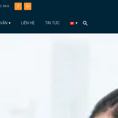
40 986
 VẤN
LIÊN HỆ
TIN TỨC
Search
for: