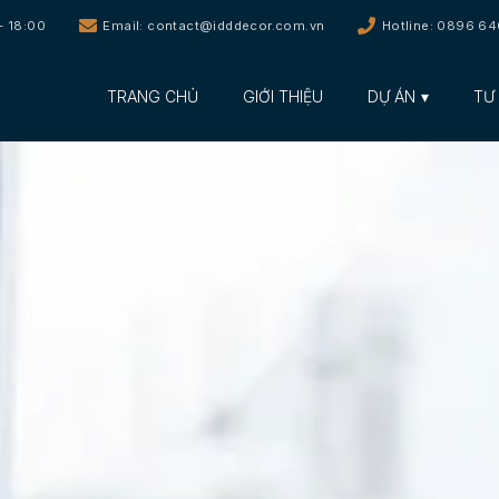
- 18:00
Email: contact@idddecor.com.vn
Hotline: 0896 6
TRANG CHỦ
GIỚI THIỆU
DỰ ÁN
TƯ