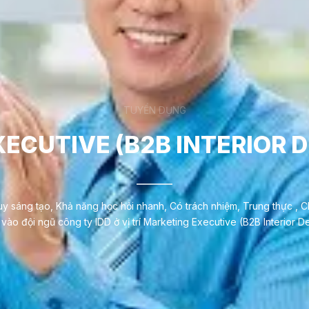
TUYỂN DỤNG
ECUTIVE (B2B INTERIOR DE
y sáng tạo, Khả năng học hỏi nhanh, Có trách nhiệm, Trung thực , Ch
vào đội ngũ công ty IDD ở vị trí Marketing Executive (B2B Interior De