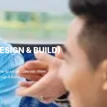
SIGN & BUILD)
ịu áp lực tốt , Làm việc nhóm.
sign & Build).