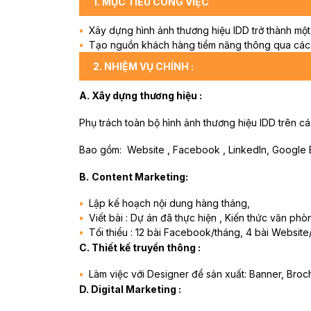
1. MỤC TIÊU CÔNG VIỆC
Xây dựng hình ảnh thương hiệu IDD trở thành một
Tạo nguồn khách hàng tiềm năng thông qua các h
2. NHIỆM VỤ CHÍNH :
A. Xây dựng thương hiệu
:
Phụ trách toàn bộ hình ảnh thương hiệu IDD trên cá
Bao gồm: Website , Facebook , LinkedIn, Google 
B.
Content Marketing
:
Lập kế hoạch nội dung hàng tháng,
Viết bài : Dự án đã thực hiện , Kiến thức văn p
Tối thiểu : 12 bài Facebook/tháng, 4 bài Website
C. Thiết kế truyền thông :
Làm việc với Designer để sản xuất: Banner, Broc
D. Digital Marketing
: