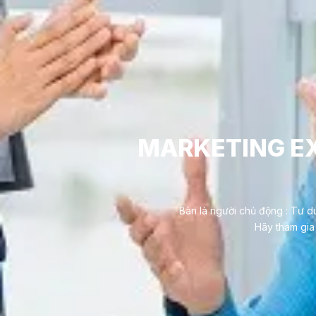
MARKETING EX
Bàn là người chủ động : Tư du
Hãy tham gia 