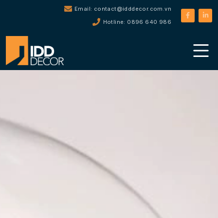
Email: contact@idddecor.com.vn
Hotline: 0896 640 986