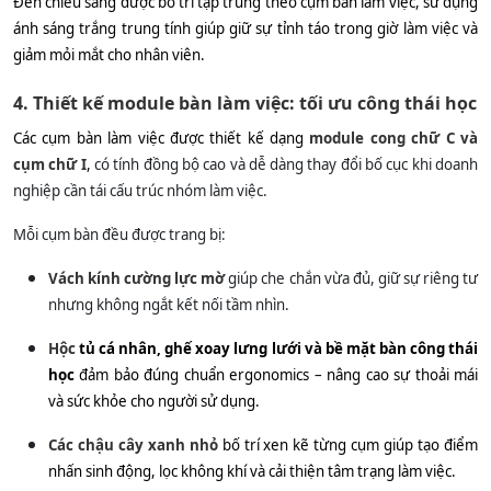
Đèn chiếu sáng được bố trí tập trung theo cụm bàn làm việc, sử dụng
ánh sáng trắng trung tính giúp giữ sự tỉnh táo trong giờ làm việc và
giảm mỏi mắt cho nhân viên.
4. Thiết kế module bàn làm việc: tối ưu công thái học
Các cụm bàn làm việc được thiết kế dạng
module cong chữ C và
cụm chữ I
,
có tính đồng bộ cao và dễ dàng thay đổi bố cục khi doanh
nghiệp cần tái cấu trúc nhóm làm việc.
Mỗi cụm bàn đều được trang bị:
Vách kính cường lực mờ
giúp che chắn vừa đủ, giữ sự riêng tư
nhưng không ngắt kết nối tầm nhìn.
Hộc
tủ cá nhân, ghế xoay lưng lưới và bề mặt bàn công thái
học
đảm bảo đúng chuẩn ergonomics – nâng cao sự thoải mái
và sức khỏe cho người sử dụng.
Các chậu cây xanh nhỏ
bố trí xen kẽ từng cụm giúp tạo điểm
nhấn sinh động, lọc không khí và cải thiện tâm trạng làm việc.