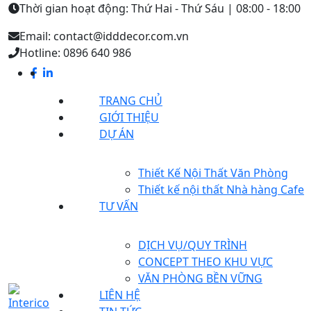
Thời gian hoạt động: Thứ Hai - Thứ Sáu | 08:00 - 18:00
Email: contact@idddecor.com.vn
Hotline: 0896 640 986
TRANG CHỦ
GIỚI THIỆU
DỰ ÁN
Thiết Kế Nội Thất Văn Phòng
Thiết kế nội thất Nhà hàng Cafe
TƯ VẤN
DỊCH VỤ/QUY TRÌNH
CONCEPT THEO KHU VỰC
VĂN PHÒNG BỀN VỮNG
LIÊN HỆ