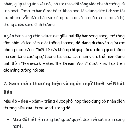
phận, giúp tăng tính kết nối, hỗ trợ trao đổi công việc nhanh chóng và
linh hoạt. Các cụm bàn được bố trí khoa học, tận dụng diện tích sàn tối
ưu nhưng vẫn đảm bảo sự riêng tư nhờ vách ngăn kính mờ và hệ
thống chiếu sáng định hướng.
Tuyến hành lang chính được đ
ặt giữa hai dãy bàn song song, mở rộng
tầm nhìn và tạo cảm giác thông thoáng, dễ dàng di chuyển giữa các
phòng chức năng. Thiết kế này không chỉ giúp tối ưu dòng giao thông
mà còn tăng cường sự tương tác giữa các nhân viên, thể hiện đúng
tinh thần “Teamwork Makes The Dream Work” được khắc họa trên
các mảng tường nổi bật.
2. Gam màu thương hiệu và ngôn ngữ thiết kế Nhật
Bản
Màu
đỏ – đen – xám – trắng
được phối hợp theo đúng bộ nhận diện
thương hiệu của ThreeBond, trong đó:
Màu đỏ
thể hiện năng lượng, sự quyết đoán và sức mạnh công
nghệ.