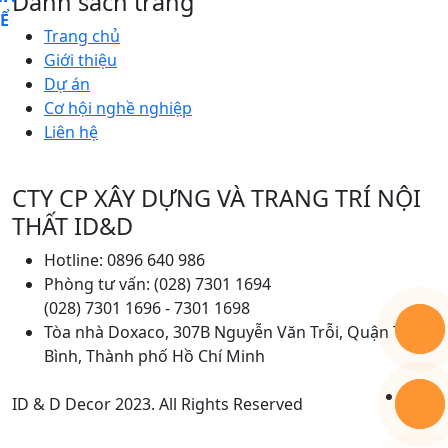
Danh sách trang
KỂ
Trang chủ
Giới thiệu
Dự án
Cơ hội nghề nghiệp
Liên hệ
CTY CP XÂY DỰNG VÀ TRANG TRÍ NỘI
THẤT ID&D
Hotline: 0896 640 986
Phòng tư vấn: (028) 7301 1694
(028) 7301 1696 - 7301 1698
Tòa nhà Doxaco, 307B Nguyễn Văn Trỗi, Quận Tân
Bình, Thành phố Hồ Chí Minh
ID & D Decor 2023. All Rights Reserved