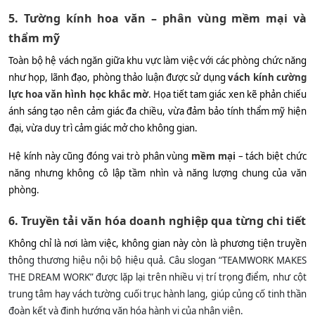
5. Tường kính hoa văn – phân vùng mềm mại và
thẩm mỹ
Toàn bộ hệ vách ngăn giữa khu vực làm việc với các phòng chức năng
như họp, lãnh đạo, phòng thảo luận được sử dụng
vách kính cường
lực hoa văn hình học khắc mờ
. Họa tiết tam giác xen kẽ phản chiếu
ánh sáng tạo nên cảm giác đa chiều, vừa đảm bảo tính thẩm mỹ hiện
đại, vừa duy trì cảm giác mở cho không gian.
Hệ kính này cũng đóng vai trò phân vùng
mềm mại
– tách biệt chức
năng nhưng không cô lập tầm nhìn và năng lượng chung của văn
phòng.
6. Truyền tải văn hóa doanh nghiệp qua từng chi tiết
Không chỉ là nơi làm việc, không gian này còn là phương tiện truyền
th
ông thương hiệu nội bộ hiệu quả. Câu slogan “TEAMWORK MAKES
THE DREAM WORK” được lặp lại trên nhiều vị trí trọng điểm, như cột
trung tâm hay vách tường cuối trục hành lang, giúp củng cố tinh thần
đoàn kết và định hướng văn hóa hành vi của nhân viên.