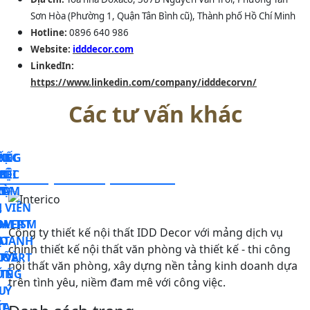
Sơn Hòa (Phường 1, Quận Tân Bình cũ), Thành phố Hồ Chí Minh
Hotline:
0896 640 986
Website:
idddecor.com
LinkedIn:
https://www.linkedin.com/company/idddecorvn/
Các tư vấn khác
KẾ
VỰC
ẾT
ÔNG
Liên hệ để nhận tư vấn
G
VIỆC
NỘI
AN
LÀM
RỢ
T
N
 VIÊN
U
,
ALISM
OVERT
C
H
Công ty thiết kế nội thất IDD Decor với mảng dịch vụ
DOANH
M
ẠT
chính thiết kế nội thất văn phòng và thiết kế - thi công
P
OVERT
C VÀ
TỐI
nội thất văn phòng, xây dựng nền tảng kinh doanh dựa
TẾ
ỮNG
trên tình yêu, niềm đam mê với công việc.
 Ý
U
ƯA
T