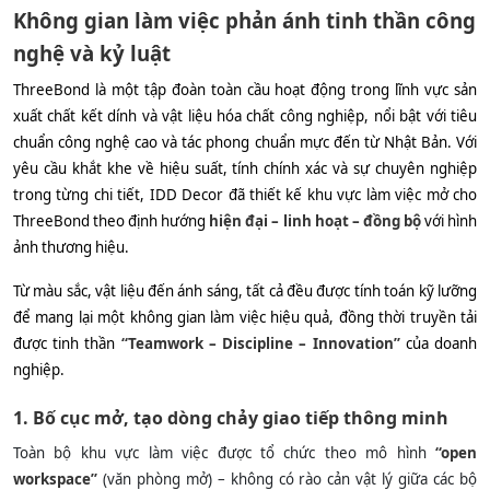
Không gian làm việc phản ánh tinh thần công
nghệ và kỷ luật
ThreeBond là một tập đoàn toàn cầu hoạt động trong lĩnh vực sản
xuất chất kết dính và vật liệu hóa chất công nghiệp, nổi bật với tiêu
chuẩn công nghệ cao và tác phong chuẩn mực đến từ Nhật Bản. Với
yêu cầu khắt khe về hiệu suất, tính chính xác và sự chuyên nghiệp
trong từng chi tiết, IDD Decor đã thiết kế khu vực làm việc mở cho
ThreeBond theo định hướng
hiện đại – linh hoạt – đồng bộ
với hình
ảnh thương hiệu.
Từ màu sắc, vật liệu đến ánh sáng, tất cả đều được tính toán kỹ lưỡng
để mang lại một không gian làm việc hiệu quả, đồng thời truyền tải
được tinh thần
“Teamwork – Discipline – Innovation”
của doanh
nghiệp.
1. Bố cục mở, tạo dòng chảy giao tiếp thông minh
Toàn bộ khu vực làm việc được tổ chức theo mô hình
“open
workspace”
(văn phòng mở) – không có rào cản vật lý giữa các bộ