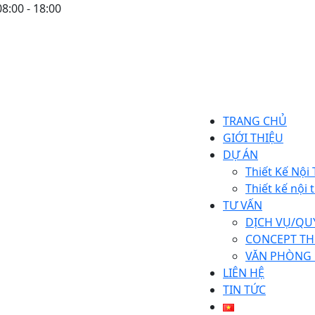
8:00 - 18:00
TRANG CHỦ
GIỚI THIỆU
DỰ ÁN
Thiết Kế Nội
Thiết kế nội
TƯ VẤN
DỊCH VỤ/QU
CONCEPT TH
VĂN PHÒNG
LIÊN HỆ
TIN TỨC