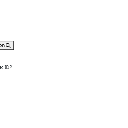
ton
ục IDP