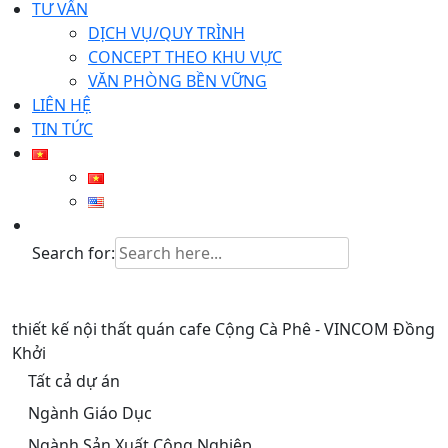
TƯ VẤN
DỊCH VỤ/QUY TRÌNH
CONCEPT THEO KHU VỰC
VĂN PHÒNG BỀN VỮNG
LIÊN HỆ
TIN TỨC
Search for:
thiết kế nội thất quán cafe Cộng Cà Phê - VINCOM Đồng
Khởi
Tất cả dự án
Ngành Giáo Dục
Ngành Sản Xuất Công Nghiệp