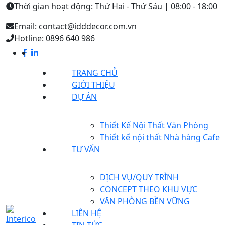
Thời gian hoạt động: Thứ Hai - Thứ Sáu | 08:00 - 18:00
Email: contact@idddecor.com.vn
Hotline: 0896 640 986
TRANG CHỦ
GIỚI THIỆU
DỰ ÁN
Thiết Kế Nội Thất Văn Phòng
Thiết kế nội thất Nhà hàng Cafe
TƯ VẤN
DỊCH VỤ/QUY TRÌNH
CONCEPT THEO KHU VỰC
VĂN PHÒNG BỀN VỮNG
LIÊN HỆ