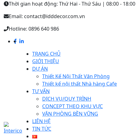
Thời gian hoạt động: Thứ Hai - Thứ Sáu | 08:00 - 18:00
Email: contact@idddecor.com.vn
Hotline: 0896 640 986
TRANG CHỦ
GIỚI THIỆU
DỰ ÁN
Thiết Kế Nội Thất Văn Phòng
Thiết kế nội thất Nhà hàng Cafe
TƯ VẤN
DỊCH VỤ/QUY TRÌNH
CONCEPT THEO KHU VỰC
VĂN PHÒNG BỀN VỮNG
LIÊN HỆ
TIN TỨC