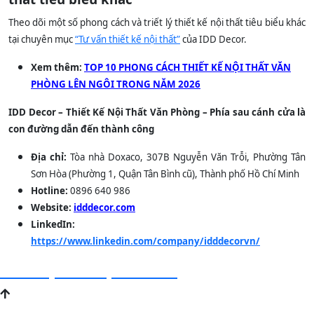
Theo dõi một số phong cách và triết lý thiết kế nội thất tiêu biểu khác
tại chuyên mục
“Tư vấn thiết kế nội thất”
của IDD Decor.
Xem thêm:
TOP 10 PHONG CÁCH THIẾT KẾ NỘI THẤT VĂN
PHÒNG LÊN NGÔI TRONG NĂM 2026
IDD Decor – Thiết Kế Nội Thất Văn Phòng – Phía sau cánh cửa là
con đường dẫn đến thành công
Địa chỉ:
Tòa nhà Doxaco, 307B Nguyễn Văn Trỗi, Phường Tân
Sơn Hòa (Phường 1, Quận Tân Bình cũ), Thành phố Hồ Chí Minh
Hotline:
0896 640 986
Website:
idddecor.com
LinkedIn:
https://www.linkedin.com/company/idddecorvn/
Liên hệ để nhận tư vấn