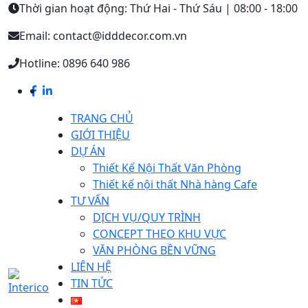
Thời gian hoạt động: Thứ Hai - Thứ Sáu | 08:00 - 18:00
Email: contact@idddecor.com.vn
Hotline: 0896 640 986
TRANG CHỦ
GIỚI THIỆU
DỰ ÁN
Thiết Kế Nội Thất Văn Phòng
Thiết kế nội thất Nhà hàng Cafe
TƯ VẤN
DỊCH VỤ/QUY TRÌNH
CONCEPT THEO KHU VỰC
VĂN PHÒNG BỀN VỮNG
LIÊN HỆ
TIN TỨC